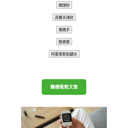
網球肘
高爾夫球肘
媽媽手
跑者膝
阿基里斯肌腱炎
醫療衛教文章